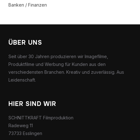
Banken / Finanzen
ÜBER UNS
Seit über 30 Jahren produzieren wir Imagefilme,
Produktfilme und Werbung für Kunden aus den
verschiedensten Branchen. Kreativ und zuverlässig. Aus
Leidenschaft.
HIER SIND WIR
SCHNITTKRAFT Filmproduktion
Radeweg 11
73733 Esslingen